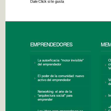
Dale Click si te gusta
EMPRENDEDORES
MEM
La autoeficacia: “motor invisible”
C
del emprendedor
c
V
El poder de la comunidad: nuevo
activo del emprendedor
V
d
Networking: el arte de la
“arquitectura social” para
I
emprender
«