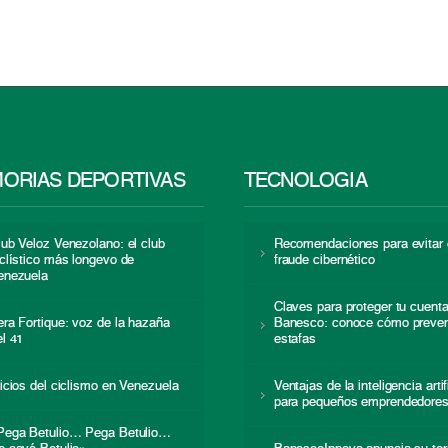
ORIAS DEPORTIVAS
TECNOLOGÍA
lub Veloz Venezolano: el club
Recomendaciones para evitar 
iclístico más longevo de
fraude cibernético
enezuela
Claves para proteger tu cuent
era Fortique: voz de la hazaña
Banesco: conoce cómo preven
el 41
estafas
nicios del ciclismo en Venezuela
Ventajas de la inteligencia artif
para pequeños emprendedore
Pega Betulio… Pega Betulio…