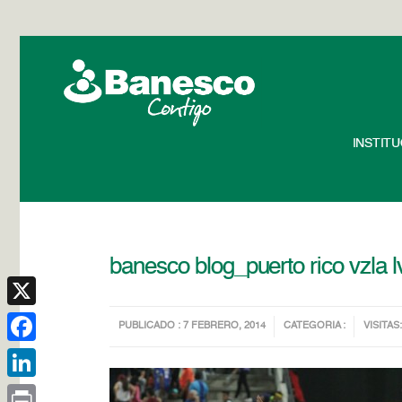
INSTIT
banesco blog_puerto rico vzla 
X
PUBLICADO : 7 FEBRERO, 2014
CATEGORIA :
VISITAS:
Facebook
LinkedIn