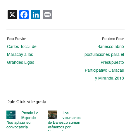
X
Facebook
LinkedIn
Print
Post Previo:
Proximo Post:
Carlos Tocci: de
Banesco abrió
Maracay a las
postulaciones para el
Grandes Ligas
Presupuesto
Participativo Caracas
y Miranda 2018
Dale Click si te gusta
Premio Lo
Los
Mejor de
voluntarios
Nos aplaza su
de Banesco suman
convocatoria
esfuerzos por