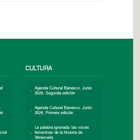
CULTURA
el
Agenda Cultural Banesco. Junio
2026. Segunda edición
a
Agenda Cultural Banesco. Junio
ir
2026. Primera edición
La palabra ignorada: las voces
icial
femeninas de la historia de
s
Venezuela