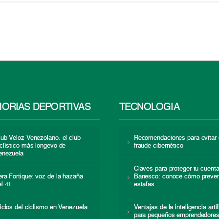
ORIAS DEPORTIVAS
TECNOLOGÍA
lub Veloz Venezolano: el club
Recomendaciones para evitar 
iclístico más longevo de
fraude cibernético
enezuela
Claves para proteger tu cuent
era Fortique: voz de la hazaña
Banesco: conoce cómo preven
el 41
estafas
nicios del ciclismo en Venezuela
Ventajas de la inteligencia artif
para pequeños emprendedore