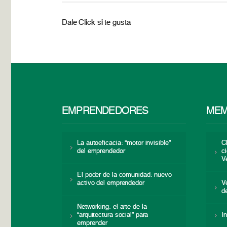
Dale Click si te gusta
EMPRENDEDORES
MEM
La autoeficacia: “motor invisible”
C
del emprendedor
c
V
El poder de la comunidad: nuevo
activo del emprendedor
V
d
Networking: el arte de la
“arquitectura social” para
I
emprender