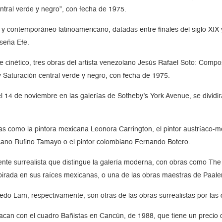
entral verde y negro”, con fecha de 1975.
y contemporáneo latinoamericano, datadas entre finales del siglo XIX y
seña Efe.
rte cinético, tres obras del artista venezolano Jesús Rafael Soto: Compo
y Saturación central verde y negro, con fecha de 1975.
el 14 de noviembre en las galerías de Sotheby’s York Avenue, se dividi
as como la pintora mexicana Leonora Carrington, el pintor austríaco-
icano Rufino Tamayo o el pintor colombiano Fernando Botero.
ente surrealista que distingue la galería moderna, con obras como The j
nspirada en sus raíces mexicanas, o una de las obras maestras de Paal
ilfredo Lam, respectivamente, son otras de las obras surrealistas por la
can con el cuadro Bañistas en Cancún, de 1988, que tiene un precio de