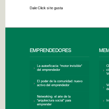
Dale Click si te gusta
EMPRENDEDORES
MEM
La autoeficacia: “motor invisible”
C
del emprendedor
c
V
El poder de la comunidad: nuevo
activo del emprendedor
V
d
Networking: el arte de la
“arquitectura social” para
I
emprender