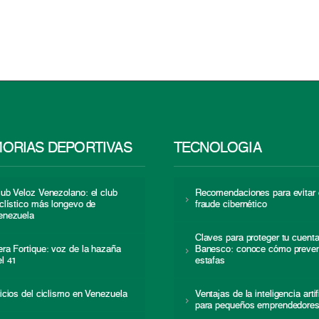
ORIAS DEPORTIVAS
TECNOLOGÍA
lub Veloz Venezolano: el club
Recomendaciones para evitar 
iclístico más longevo de
fraude cibernético
enezuela
Claves para proteger tu cuent
era Fortique: voz de la hazaña
Banesco: conoce cómo preven
el 41
estafas
nicios del ciclismo en Venezuela
Ventajas de la inteligencia artif
para pequeños emprendedore