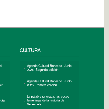
CULTURA
el
Agenda Cultural Banesco. Junio
2026. Segunda edición
a
Agenda Cultural Banesco. Junio
ir
2026. Primera edición
La palabra ignorada: las voces
icial
femeninas de la historia de
s
Venezuela