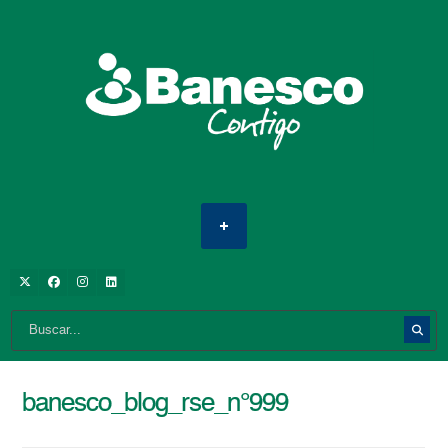
banesco_blog_rse_n°999