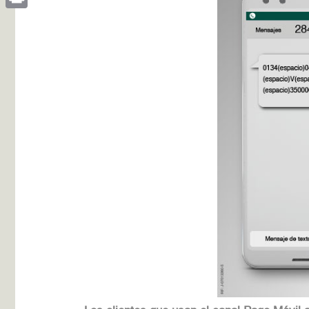
Print