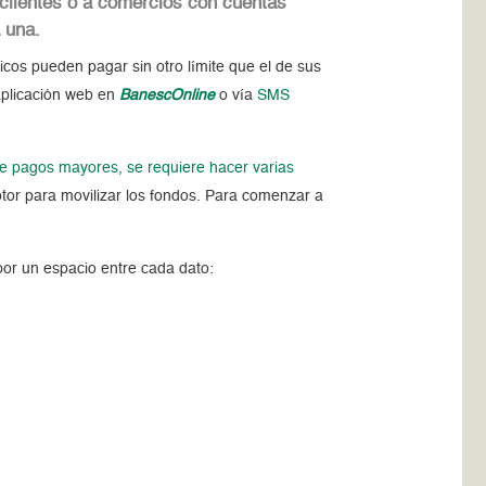
 clientes o a comercios con cuentas
a una.
icos pueden pagar sin otro límite que el de sus
 aplicación web en
BanescOnline
o vía
SMS
 de pagos mayores, se requiere hacer varias
eptor para movilizar los fondos. Para comenzar a
por un espacio entre cada dato: