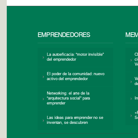
EMPRENDEDORES
MEM
La autoeficacia: “motor invisible”
C
del emprendedor
c
V
El poder de la comunidad: nuevo
activo del emprendedor
V
d
Networking: el arte de la
“arquitectura social” para
I
emprender
«
Las ideas para emprender no se
S
inventan, se descubren