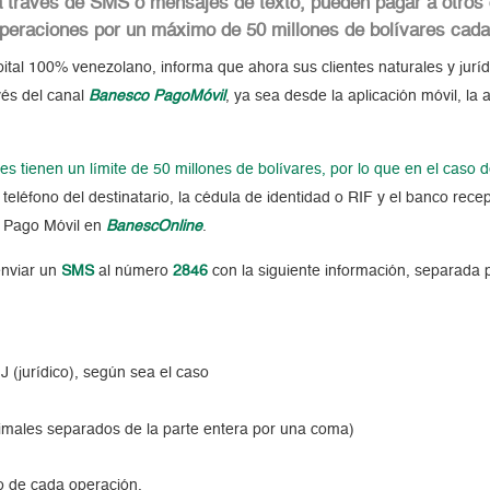
a través de SMS o mensajes de texto, pueden pagar a otros
 operaciones por un máximo de 50 millones de bolívares cad
apital 100% venezolano, informa que ahora sus clientes naturales y juríd
vés del canal
Banesco PagoMóvil
, ya sea desde la aplicación móvil, la
es tienen un límite de 50 millones de bolívares, por lo que en el caso
e teléfono del destinatario, la cédula de identidad o RIF y el banco rec
 a Pago Móvil en
BanescOnline
.
enviar un
SMS
al número
2846
con la siguiente información, separada 
 J (jurídico), según sea el caso
imales separados de la parte entera por una coma)
go de cada operación.