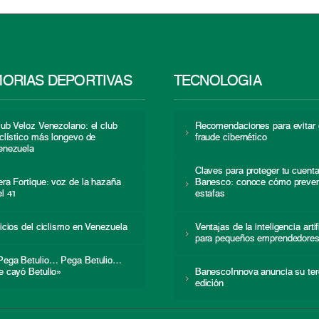
ORIAS DEPORTIVAS
TECNOLOGÍA
lub Veloz Venezolano: el club
Recomendaciones para evitar 
iclístico más longevo de
fraude cibernético
enezuela
Claves para proteger tu cuent
era Fortique: voz de la hazaña
Banesco: conoce cómo preven
el 41
estafas
nicios del ciclismo en Venezuela
Ventajas de la inteligencia artif
para pequeños emprendedore
Pega Betulio… Pega Betulio…
e cayó Betulio»
BanescoInnova anuncia su ter
edición