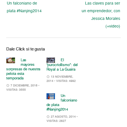
Un falconiano de
Las claves para ser
plata #Nanjing2014
un emprendedor, con
Jessica Morales
(+video)
Dale Click si te gusta
Las
El
mayores
“purocriollismo”: del
sorpresas de nuestra
Royal a La Guaira
pelota esta
13 NOVIEMBRE,
temporada
2014
• VISITAS: 4992
7 DICIEMBRE, 2016
•
VISITAS: 3555
Un
falconiano
de plata
#Nanjing2014
27 AGOSTO, 2014
•
VISITAS: 2827