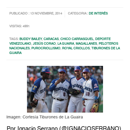
PUBLICADO : 13 NOVIEMBRE, 2014
CATEGORIA :
DE INTERÉS
VISITAS: 4991
TAGS:
BUDDY BAILEY
,
CARACAS
,
CHICO CARRASQUEL
,
DEPORTE
VENEZOLANO
,
JESÚS CORAO
,
LA GUAIRA
,
MAGALLANES
,
PELOTEROS
NACIONALES
,
PUROCRIOLLISMO
,
ROYAL CRIOLLOS
,
TIBURONES DE LA
GUAIRA
Imagen: Cortesía Tiburones de La Guaira
Por Ignacio Serrano (@IGNACIOSERRANO)