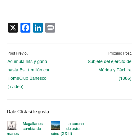
X
Facebook
LinkedIn
Print
Post Previo:
Proximo Post:
Acumula hits y gana
Subjefe del ejército de
hasta Bs. 1 millón con
Mérida y Táchira
HomeClub Banesco
(1886)
(+video)
Dale Click si te gusta
Magallanes
La corona
cambia de
de este
manos
reino (XXIII)