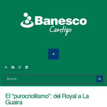
El “purocriollismo”: del Royal a La
Guaira