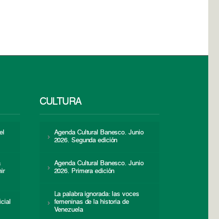
CULTURA
el
Agenda Cultural Banesco. Junio
2026. Segunda edición
a
Agenda Cultural Banesco. Junio
ir
2026. Primera edición
La palabra ignorada: las voces
icial
femeninas de la historia de
s
Venezuela