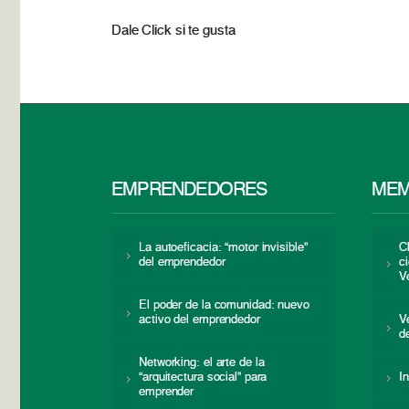
Dale Click si te gusta
EMPRENDEDORES
MEM
La autoeficacia: “motor invisible”
C
del emprendedor
c
V
El poder de la comunidad: nuevo
activo del emprendedor
V
d
Networking: el arte de la
“arquitectura social” para
I
emprender