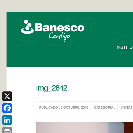
INSTIT
img_2842
X
PUBLICADO : 6 OCTUBRE, 2016
CATEGORIA :
VISITAS
Facebook
LinkedIn