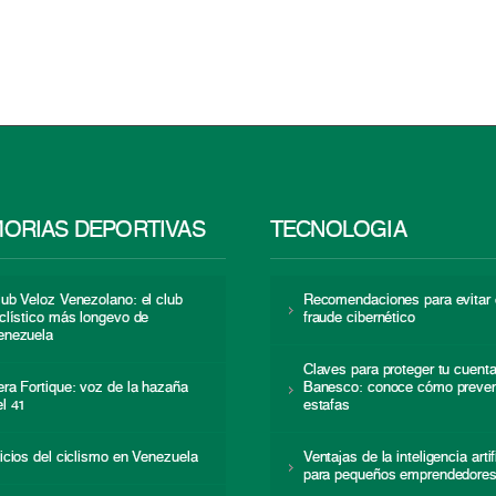
ORIAS DEPORTIVAS
TECNOLOGÍA
lub Veloz Venezolano: el club
Recomendaciones para evitar 
iclístico más longevo de
fraude cibernético
enezuela
Claves para proteger tu cuent
era Fortique: voz de la hazaña
Banesco: conoce cómo preven
el 41
estafas
nicios del ciclismo en Venezuela
Ventajas de la inteligencia artif
para pequeños emprendedore