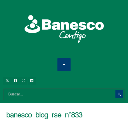
banesco_blog_rse_n°833