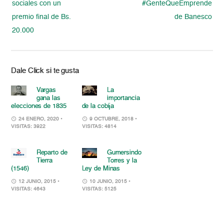
sociales con un
#GenteQueEmprende
premio final de Bs.
de Banesco
20.000
Dale Click si te gusta
Vargas
La
gana las
importancia
elecciones de 1835
de la cobija
24 ENERO, 2020
•
9 OCTUBRE, 2018
•
VISITAS: 3922
VISITAS: 4814
Reparto de
Gumersindo
Tierra
Torres y la
(1546)
Ley de Minas
12 JUNIO, 2015
•
10 JUNIO, 2015
•
VISITAS: 4643
VISITAS: 5125