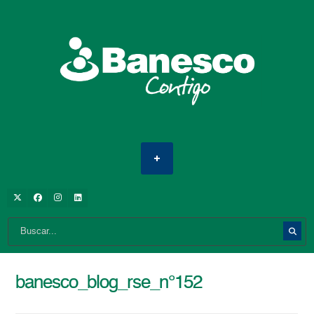
banesco_blog_rse_n°152