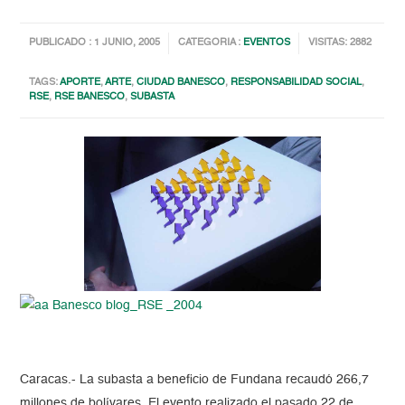
PUBLICADO : 1 JUNIO, 2005
CATEGORIA :
EVENTOS
VISITAS: 2882
TAGS:
APORTE
,
ARTE
,
CIUDAD BANESCO
,
RESPONSABILIDAD SOCIAL
,
RSE
,
RSE BANESCO
,
SUBASTA
Caracas.- La subasta a beneficio de Fundana recaudó 266,7
millones de bolívares. El evento realizado el pasado 22 de