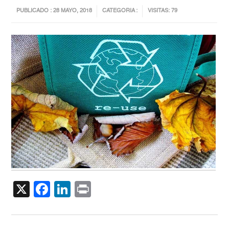
PUBLICADO : 28 MAYO, 2018
CATEGORIA :
VISITAS: 79
X
Facebook
LinkedIn
Print