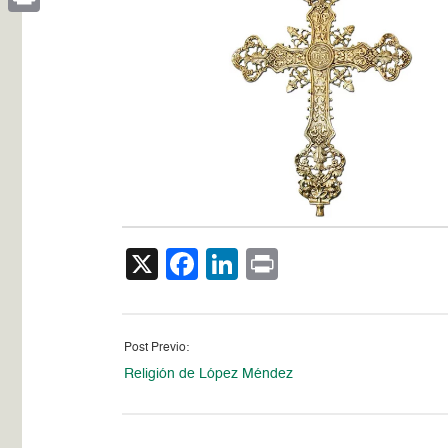
Print
X
Facebook
LinkedIn
Print
Post Previo:
Religión de López Méndez