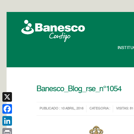
INSTIT
Banesco_Blog_rse_n°1054
X
PUBLICADO : 10 ABRIL, 2016
CATEGORIA :
VISITAS: 81
Facebook
LinkedIn