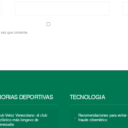
a vez que comente.
ORIAS DEPORTIVAS
TECNOLOGÍA
lub Veloz Venezolano: el club
Recomendaciones para evitar 
iclístico más longevo de
fraude cibernético
enezuela