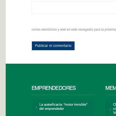
correo electrónico y web en este navegador para la próxim
EMPRENDEDORES
MEM
La autoeficacia: “motor invisible”
C
del emprendedor
c
V