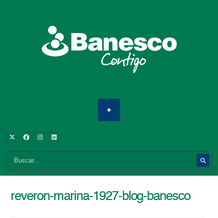
reveron-marina-1927-blog-banesco