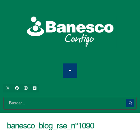
banesco_blog_rse_n°1090