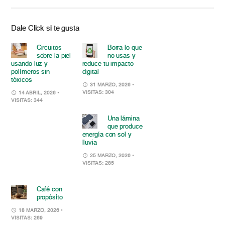
Dale Click si te gusta
Circuitos
Borra lo que
sobre la piel
no usas y
usando luz y
reduce tu impacto
polímeros sin
digital
tóxicos
31 MARZO, 2026
•
VISITAS: 304
14 ABRIL, 2026
•
VISITAS: 344
Una lámina
que produce
energía con sol y
lluvia
25 MARZO, 2026
•
VISITAS: 285
Café con
propósito
18 MARZO, 2026
•
VISITAS: 269