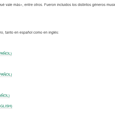
é vale más», entre otros. Fueron incluidos los distintos géneros musi
bro, tanto en español como en inglés:
SPAÑOL)
SPAÑOL)
PAÑOL)
NGLISH)