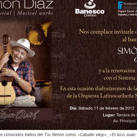
de conocidos éxitos del Tío Simón como «Caballo viejo», «El loco Juan