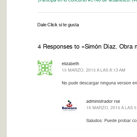
¡Participa en el Concurso #C140 de @Banesco! (+
Dale Click si te gusta
4 Responses to «Simón Díaz. Obra mus
elizabeth
15 MARZO, 2015 A LAS 8:13 AM
No pude descargar ninguna version en 
administrador rse
16 MARZO, 2015 A LAS 5
Saludos: Puede probar co