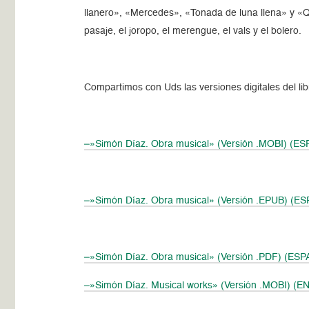
llanero», «Mercedes», «Tonada de luna llena» y «Qu
pasaje, el joropo, el merengue, el vals y el bolero.
Compartimos con Uds las versiones digitales del li
–»Simón Díaz. Obra musical» (Versión .MOBI) (E
–»Simón Díaz. Obra musical» (Versión .EPUB) (E
–»Simón Díaz. Obra musical» (Versión .PDF) (ES
–»Simón Díaz. Musical works» (Versión .MOBI) (E