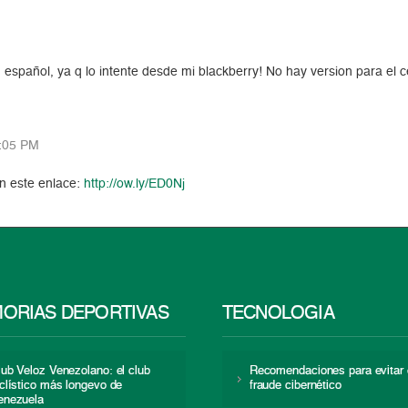
español, ya q lo intente desde mi blackberry! No hay version para el 
:05 PM
n este enlace:
http://ow.ly/ED0Nj
ORIAS DEPORTIVAS
TECNOLOGÍA
lub Veloz Venezolano: el club
Recomendaciones para evitar 
iclístico más longevo de
fraude cibernético
enezuela