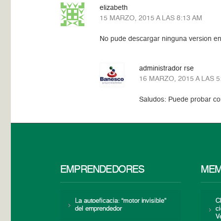
elizabeth
15 MARZO, 2015 A LAS 8:13 AM
No pude descargar ninguna version en 
administrador rse
16 MARZO, 2015 A LAS 5
Saludos: Puede probar co
EMPRENDEDORES
MEM
La autoeficacia: “motor invisible”
C
del emprendedor
c
V