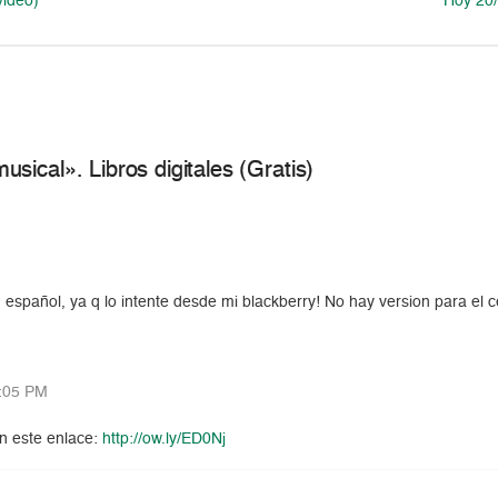
video)
Hoy 20/
ical». Libros digitales (Gratis)
español, ya q lo intente desde mi blackberry! No hay version para el 
:05 PM
n este enlace:
http://ow.ly/ED0Nj