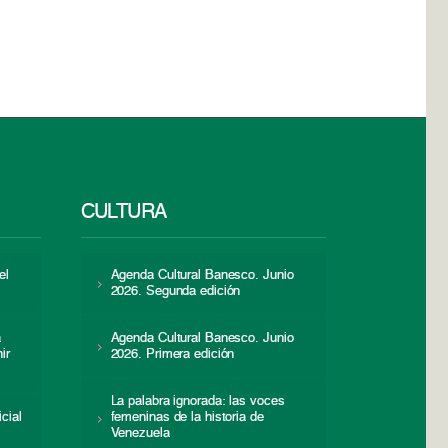
CULTURA
el
Agenda Cultural Banesco. Junio
2026. Segunda edición
a
Agenda Cultural Banesco. Junio
ir
2026. Primera edición
La palabra ignorada: las voces
icial
femeninas de la historia de
s
Venezuela