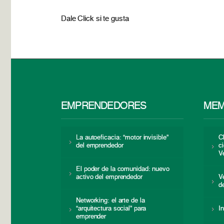
Dale Click si te gusta
EMPRENDEDORES
MEM
La autoeficacia: “motor invisible”
C
del emprendedor
c
V
El poder de la comunidad: nuevo
activo del emprendedor
V
d
Networking: el arte de la
“arquitectura social” para
I
emprender