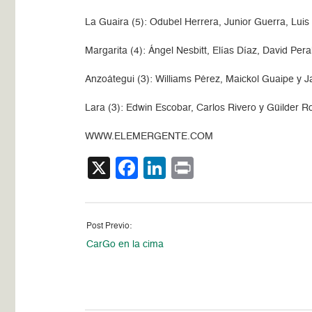
La Guaira (5): Odubel Herrera, Junior Guerra, Luis
Margarita (4): Ángel Nesbitt, Elías Díaz, David Per
Anzoátegui (3): Williams Pérez, Maickol Guaipe y Ja
Lara (3): Edwin Escobar, Carlos Rivero y Güilder R
WWW.ELEMERGENTE.COM
X
Facebook
LinkedIn
Print
Post Previo:
CarGo en la cima