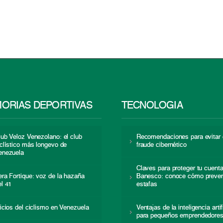
ORIAS DEPORTIVAS
TECNOLOGÍA
lub Veloz Venezolano: el club
Recomendaciones para evitar 
iclístico más longevo de
fraude cibernético
enezuela
Claves para proteger tu cuent
era Fortique: voz de la hazaña
Banesco: conoce cómo preven
el 41
estafas
nicios del ciclismo en Venezuela
Ventajas de la inteligencia artif
para pequeños emprendedore