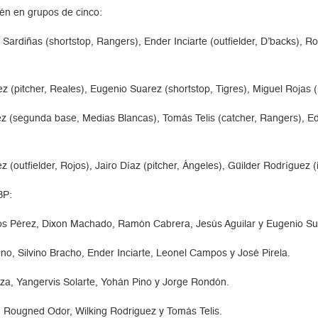
én en grupos de cinco:
uis Sardiñas (shortstop, Rangers), Ender Inciarte (outfielder, D’backs)
ez (pitcher, Reales), Eugenio Suarez (shortstop, Tigres), Miguel Rojas (i
z (segunda base, Medias Blancas), Tomás Telis (catcher, Rangers), Ed
utfielder, Rojos), Jairo Díaz (pitcher, Ángeles), Güilder Rodríguez (inf
BP:
los Pérez, Dixon Machado, Ramón Cabrera, Jesús Aguilar y Eugenio Su
eno, Silvino Bracho, Ender Inciarte, Leonel Campos y José Pirela.
za, Yangervis Solarte, Yohán Pino y Jorge Rondón.
, Rougned Odor, Wilking Rodriguez y Tomás Telis.