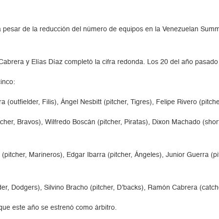
 a pesar de la reducción del número de equipos en la Venezuelan Sum
brera y Elías Díaz completó la cifra redonda. Los 20 del año pasado
inco:
utfielder, Filis), Ángel Nesbitt (pitcher, Tigres), Felipe Rivero (pitcher
tcher, Bravos), Wilfredo Boscán (pitcher, Piratas), Dixon Machado (shor
(pitcher, Marineros), Edgar Ibarra (pitcher, Ángeles), Junior Guerra (p
lder, Dodgers), Silvino Bracho (pitcher, D’backs), Ramón Cabrera (catche
 que este año se estrenó como árbitro.