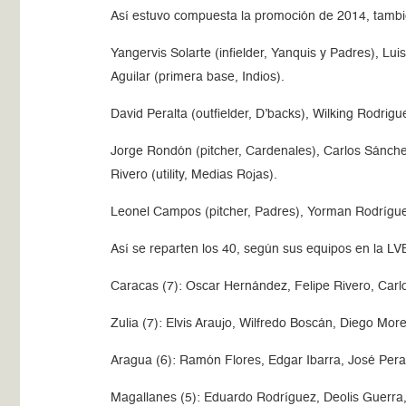
Así estuvo compuesta la promoción de 2014, tambi
Yangervis Solarte (infielder, Yanquis y Padres), L
Aguilar (primera base, Indios).
David Peralta (outfielder, D’backs), Wilking Rodrigu
Jorge Rondón (pitcher, Cardenales), Carlos Sánche
Rivero (utility, Medias Rojas).
Leonel Campos (pitcher, Padres), Yorman Rodríguez (o
Así se reparten los 40, según sus equipos en la LV
Caracas (7): Oscar Hernández, Felipe Rivero, Car
Zulia (7): Elvis Araujo, Wilfredo Boscán, Diego Mor
Aragua (6): Ramón Flores, Edgar Ibarra, José Pera
Magallanes (5): Eduardo Rodríguez, Deolis Guerra