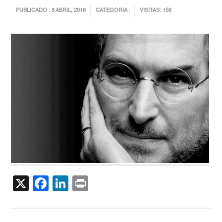
PUBLICADO : 8 ABRIL, 2016
CATEGORIA :
VISITAS: 156
X
Facebook
LinkedIn
Print