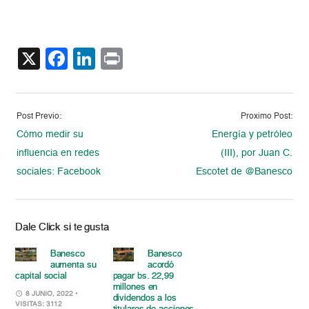
X
Facebook
LinkedIn
Print
Post Previo:
Proximo Post:
Cómo medir su
Energía y petróleo
influencia en redes
(III), por Juan C.
sociales: Facebook
Escotet de @Banesco
Dale Click si te gusta
Banesco
Banesco
aumenta su
acordó
capital social
pagar bs. 22,99
millones en
8 JUNIO, 2022
•
dividendos a los
VISITAS: 3112