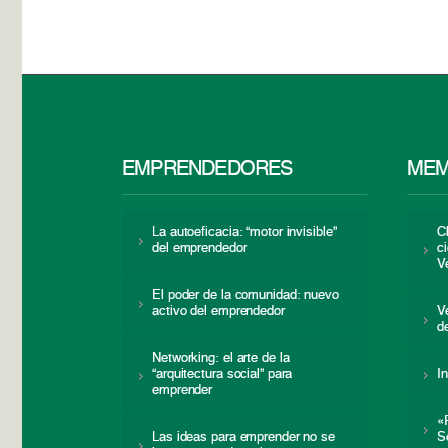
EMPRENDEDORES
MEM
La autoeficacia: “motor invisible”
C
del emprendedor
c
V
El poder de la comunidad: nuevo
activo del emprendedor
V
d
Networking: el arte de la
“arquitectura social” para
I
emprender
«
Las ideas para emprender no se
S