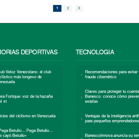
1
2
3
ORIAS DEPORTIVAS
TECNOLOGÍA
lub Veloz Venezolano: el club
Recomendaciones para evitar 
iclístico más longevo de
fraude cibernético
enezuela
Claves para proteger tu cuent
era Fortique: voz de la hazaña
Banesco: conoce cómo preven
el 41
estafas
nicios del ciclismo en Venezuela
Ventajas de la inteligencia artif
para pequeños emprendedore
Pega Betulio… Pega Betulio…
e cayó Betulio»
BanescoInnova anuncia su ter