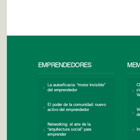
EMPRENDEDORES
MEM
La autoeficacia: “motor invisible”
C
del emprendedor
c
V
El poder de la comunidad: nuevo
activo del emprendedor
V
d
Networking: el arte de la
“arquitectura social” para
I
emprender