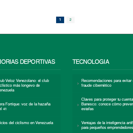
1
2
ORIAS DEPORTIVAS
TECNOLOGÍA
lub Veloz Venezolano: el club
Recomendaciones para evitar 
iclístico más longevo de
fraude cibernético
enezuela
Claves para proteger tu cuent
era Fortique: voz de la hazaña
Banesco: conoce cómo preven
el 41
estafas
nicios del ciclismo en Venezuela
Ventajas de la inteligencia artif
para pequeños emprendedore