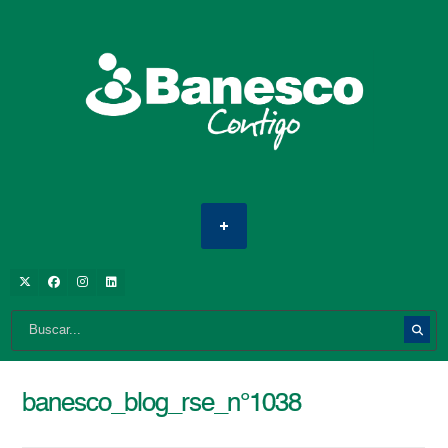
banesco_blog_rse_n°1038