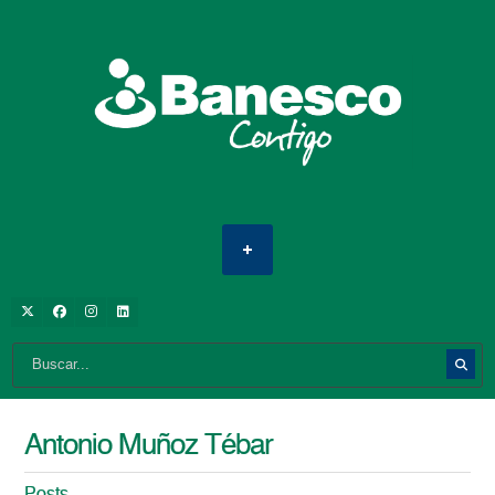
Antonio Muñoz Tébar