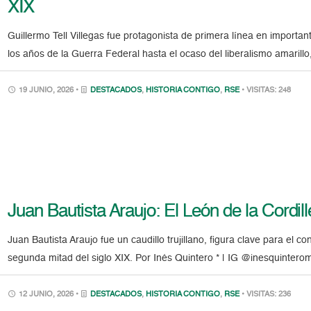
XIX
Guillermo Tell Villegas fue protagonista de primera línea en importa
los años de la Guerra Federal hasta el ocaso del liberalismo amarillo
19 JUNIO, 2026 •
DESTACADOS
,
HISTORIA CONTIGO
,
RSE
• VISITAS: 248
Juan Bautista Araujo: El León de la Cordill
Juan Bautista Araujo fue un caudillo trujillano, figura clave para el con
segunda mitad del siglo XIX. Por Inés Quintero * | IG @inesquinterom
12 JUNIO, 2026 •
DESTACADOS
,
HISTORIA CONTIGO
,
RSE
• VISITAS: 236