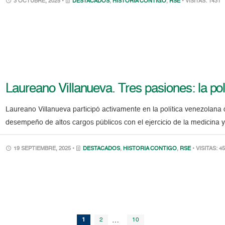
3 OCTUBRE, 2025 •
DESTACADOS
,
HISTORIA CONTIGO
,
RSE
• VISITAS: 1431
Laureano Villanueva. Tres pasiones: la polít
Laureano Villanueva participó activamente en la política venezolana 
desempeño de altos cargos públicos con el ejercicio de la medicina y l
19 SEPTIEMBRE, 2025 •
DESTACADOS
,
HISTORIA CONTIGO
,
RSE
• VISITAS: 4
1
2
…
10