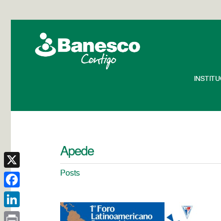
INSTIT
Apede
Posts
X
Facebook
LinkedIn