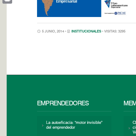
Print
5 JUNIO, 2014 •
INSTITUCIONALES
• VISITAS: 3295
EMPRENDEDORES
MEM
La autoeficacia: “motor invisible”
C
del emprendedor
c
V