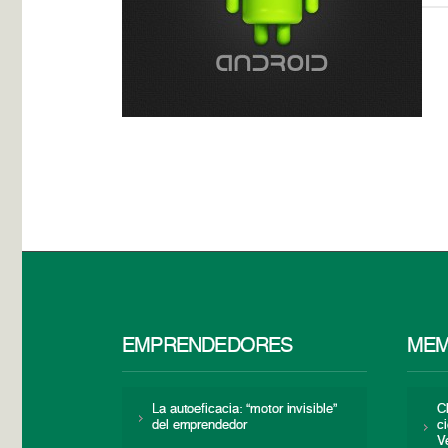
EMPRENDEDORES
MEM
La autoeficacia: “motor invisible”
C
del emprendedor
c
V