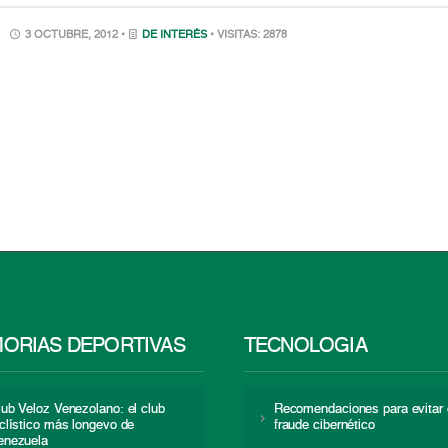
3 OCTUBRE, 2012 •
DE INTERÉS
• VISITAS: 2878
ORIAS DEPORTIVAS
TECNOLOGÍA
lub Veloz Venezolano: el club
Recomendaciones para evitar 
iclístico más longevo de
fraude cibernético
enezuela