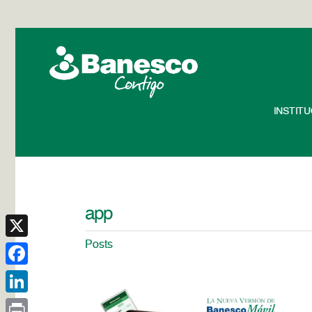
INSTIT
app
Posts
X
Facebook
LinkedIn