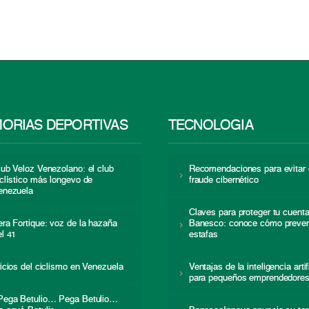
ORIAS DEPORTIVAS
TECNOLOGÍA
lub Veloz Venezolano: el club
Recomendaciones para evitar 
iclístico más longevo de
fraude cibernético
enezuela
Claves para proteger tu cuent
era Fortique: voz de la hazaña
Banesco: conoce cómo preven
el 41
estafas
nicios del ciclismo en Venezuela
Ventajas de la inteligencia artif
para pequeños emprendedore
Pega Betulio… Pega Betulio…