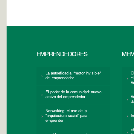
EMPRENDEDORES
MEM
La autoeficacia: “motor invisible”
C
del emprendedor
c
V
El poder de la comunidad: nuevo
activo del emprendedor
V
d
Networking: el arte de la
“arquitectura social” para
I
emprender
«