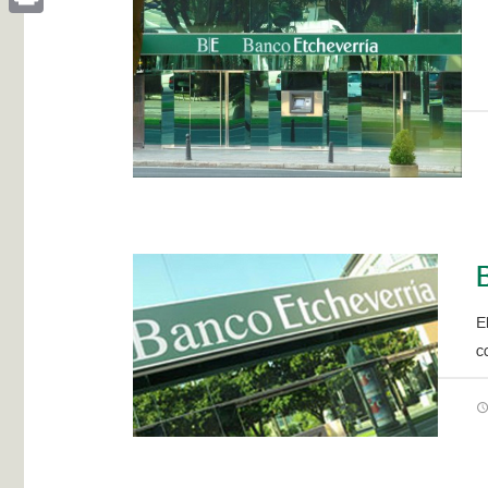
Print
E
c