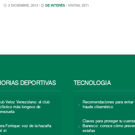
2 DICIEMBRE, 2013 •
DE INTERÉS
• VISITAS: 2571
ORIAS DEPORTIVAS
TECNOLOGÍA
lub Veloz Venezolano: el club
Recomendaciones para evitar 
iclístico más longevo de
fraude cibernético
enezuela
Claves para proteger tu cuent
era Fortique: voz de la hazaña
Banesco: conoce cómo preven
el 41
estafas