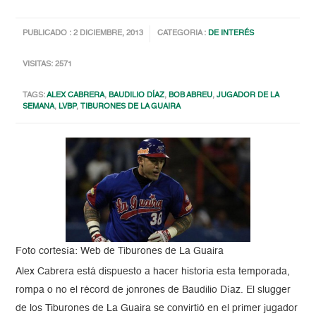
PUBLICADO : 2 DICIEMBRE, 2013
CATEGORIA :
DE INTERÉS
VISITAS: 2571
TAGS:
ALEX CABRERA
,
BAUDILIO DÍAZ
,
BOB ABREU
,
JUGADOR DE LA
SEMANA
,
LVBP
,
TIBURONES DE LA GUAIRA
Foto cortesía: Web de Tiburones de La Guaira
Alex Cabrera está dispuesto a hacer historia esta temporada,
rompa o no el récord de jonrones de Baudilio Díaz. El slugger
de los Tiburones de La Guaira se convirtió en el primer jugador