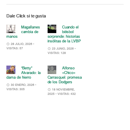
Dale Click si te gusta
Magallanes
Cuando el
cambia de
béisbol
manos
sorprende: historias
insólitas de la LVBP
28 JULIO, 2026
•
VISITAS: 57
23 JUNIO, 2026
•
VISITAS: 128
“Betty”
Alfonso
Alvarado: la
«Chico»
dama de hierro
Carrasquel: promesa
de los Dodgers
30 ENERO, 2026
•
VISITAS: 305
18 NOVIEMBRE,
2025
• VISITAS: 432