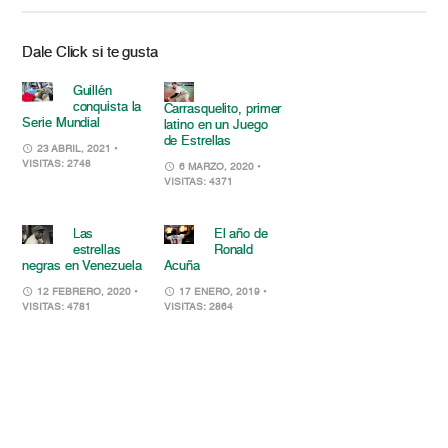
Dale Click si te gusta
Guillén
conquista la
Carrasquelito, primer
Serie Mundial
latino en un Juego
de Estrellas
23 ABRIL, 2021
•
VISITAS: 2748
6 MARZO, 2020
•
VISITAS: 4371
Las
El año de
estrellas
Ronald
negras en Venezuela
Acuña
12 FEBRERO, 2020
•
17 ENERO, 2019
•
VISITAS: 4781
VISITAS: 2864