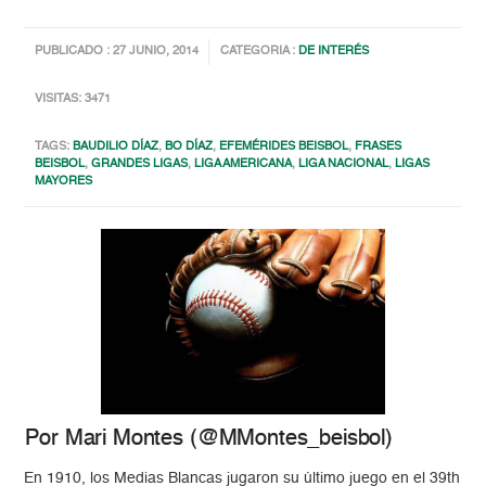
PUBLICADO : 27 JUNIO, 2014
CATEGORIA :
DE INTERÉS
VISITAS: 3471
TAGS:
BAUDILIO DÍAZ
,
BO DÍAZ
,
EFEMÉRIDES BEISBOL
,
FRASES
BEISBOL
,
GRANDES LIGAS
,
LIGA AMERICANA
,
LIGA NACIONAL
,
LIGAS
MAYORES
Por Mari Montes (@MMontes_beisbol)
En 1910, los Medias Blancas jugaron su último juego en el 39th