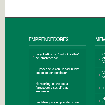
EMPRENDEDORES
MEM
La autoeficacia: “motor invisible”
C
del emprendedor
c
V
El poder de la comunidad: nuevo
activo del emprendedor
V
d
Networking: el arte de la
“arquitectura social” para
I
emprender
«
Las ideas para emprender no se
S