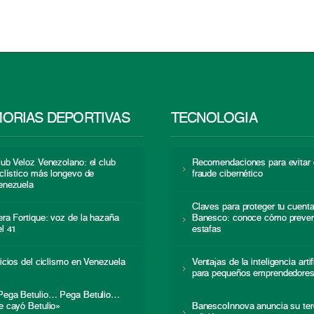
ORIAS DEPORTIVAS
TECNOLOGÍA
lub Veloz Venezolano: el club
Recomendaciones para evitar 
iclístico más longevo de
fraude cibernético
enezuela
Claves para proteger tu cuent
era Fortique: voz de la hazaña
Banesco: conoce cómo preven
el 41
estafas
nicios del ciclismo en Venezuela
Ventajas de la inteligencia artif
para pequeños emprendedore
Pega Betulio… Pega Betulio…
e cayó Betulio»
BanescoInnova anuncia su ter