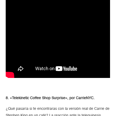
8. «Telekinetic Coffee Shop Surprise», por CarrieNYC.
¿Qué pasaría si te encontraras con la versión real de Carrie de
Stephen King en un café? La reacción ante la telequinesis