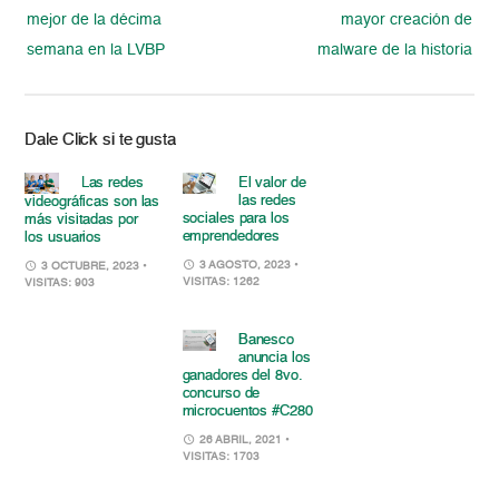
mejor de la décima
mayor creación de
semana en la LVBP
malware de la historia
Dale Click si te gusta
Las redes
El valor de
las redes
videográficas son las
sociales para los
más visitadas por
emprendedores
los usuarios
3 AGOSTO, 2023
•
3 OCTUBRE, 2023
•
VISITAS: 1262
VISITAS: 903
Banesco
anuncia los
ganadores del 8vo.
concurso de
microcuentos #C280
26 ABRIL, 2021
•
VISITAS: 1703