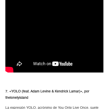
7. «YOLO (feat. Adam Levine & Kendrick Lamar)», por
thelonelyisland
La expresión YOLO, acrónimo de You Only Live Once, suele