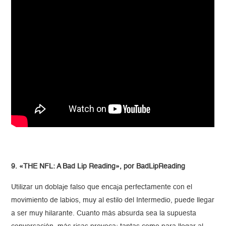
9. «THE NFL: A Bad Lip Reading», por BadLipReading
Utilizar un doblaje falso que encaja perfectamente con el
movimiento de labios, muy al estilo del Intermedio, puede llegar
a ser muy hilarante. Cuanto más absurda sea la supuesta