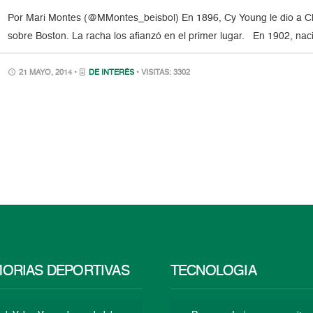
Por Mari Montes (@MMontes_beisbol) En 1896, Cy Young le dio a Cle
sobre Boston. La racha los afianzó en el primer lugar. En 1902, na
21 MAYO, 2014 •
DE INTERÉS
• VISITAS: 3302
ORIAS DEPORTIVAS
TECNOLOGÍA