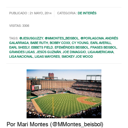
PUBLICADO : 21 MAYO, 2014
CATEGORIA :
DE INTERÉS
VISITAS: 3306
TAGS:
@JESUSGUZZY
,
@MMONTES_BEISBOL
,
@PORLAGOMA
,
ANDRÉS
GALARRAGA
,
BABE RUTH
,
BOBBY COXX
,
CY YOUNG
,
EARL AVERILL
,
EARL SHEELY
,
EBBETS FIELD
,
EFEMÉRIDES BEISBOL
,
FRASES BEISBOL
,
GRANDES LIGAS
,
JESÚS GUZMÁN
,
JOE DIMAGGIO
,
LIGA AMERICANA
,
LIGA NACIONAL
,
LIGAS MAYORES
,
SMOKEY JOE WOOD
Por Mari Montes (@MMontes_beisbol)