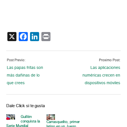
X
Facebook
LinkedIn
Print
Post Previo:
Proximo Post:
Las papas fritas son
Las aplicaciones
más dañinas de lo
numéricas crecen en
que crees
dispositivos móviles
Dale Click si te gusta
Guillén
conquista la
Carrasquelito, primer
Serie Mundial
latino en un Juego