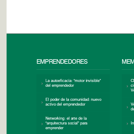
EMPRENDEDORES
MEM
La autoeficacia: “motor invisible”
C
del emprendedor
c
V
El poder de la comunidad: nuevo
activo del emprendedor
V
d
Networking: el arte de la
“arquitectura social” para
I
emprender