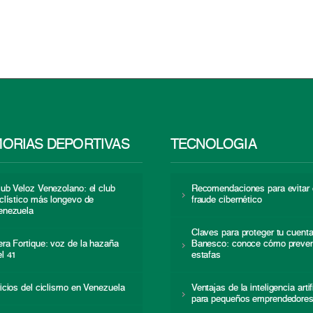
ORIAS DEPORTIVAS
TECNOLOGÍA
lub Veloz Venezolano: el club
Recomendaciones para evitar 
iclístico más longevo de
fraude cibernético
enezuela
Claves para proteger tu cuent
era Fortique: voz de la hazaña
Banesco: conoce cómo preven
el 41
estafas
nicios del ciclismo en Venezuela
Ventajas de la inteligencia artif
para pequeños emprendedore