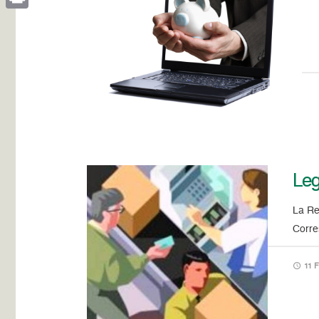
Print
Leg
La Re
Corre
11 