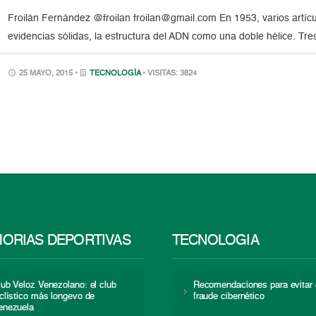
Froilán Fernández @froilan froilan@gmail.com En 1953, varios artícul
evidencias sólidas, la estructura del ADN como una doble hélice. Tre
25 MAYO, 2015 •
TECNOLOGÍA
• VISITAS: 3824
ORIAS DEPORTIVAS
TECNOLOGÍA
lub Veloz Venezolano: el club
Recomendaciones para evitar 
iclístico más longevo de
fraude cibernético
enezuela