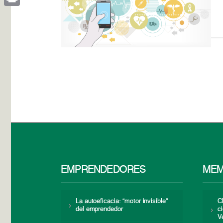
Print
EMPRENDEDORES
MEM
La autoeficacia: “motor invisible”
C
del emprendedor
c
V