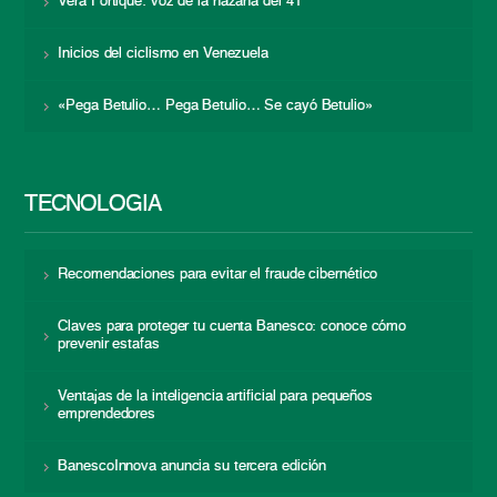
Vera Fortique: voz de la hazaña del 41
Inicios del ciclismo en Venezuela
«Pega Betulio… Pega Betulio… Se cayó Betulio»
TECNOLOGÍA
Recomendaciones para evitar el fraude cibernético
Claves para proteger tu cuenta Banesco: conoce cómo
prevenir estafas
Ventajas de la inteligencia artificial para pequeños
emprendedores
BanescoInnova anuncia su tercera edición