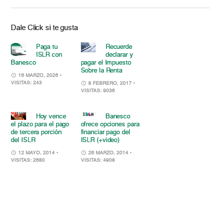
Dale Click si te gusta
Paga tu
Recuerde
ISLR con
declarar y
Banesco
pagar el Impuesto
Sobre la Renta
16 MARZO, 2026
•
VISITAS: 243
8 FEBRERO, 2017
•
VISITAS: 9036
Hoy vence
Banesco
el plazo para el pago
ofrece opciones para
de tercera porción
financiar pago del
del ISLR
ISLR (+video)
12 MAYO, 2014
•
26 MARZO, 2014
•
VISITAS: 2680
VISITAS: 4908