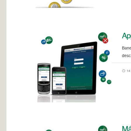
Ap
Bane
desc
14 
Má