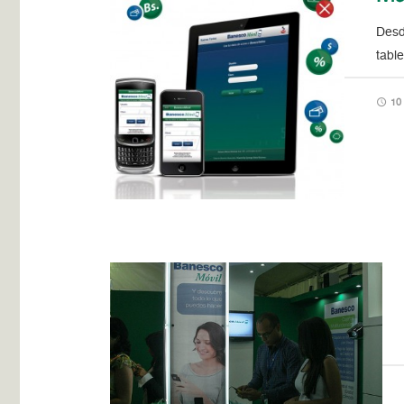
Desd
tabl
10 