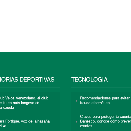
ORIAS DEPORTIVAS
TECNOLOGÍA
lub Veloz Venezolano: el club
Recomendaciones para evitar 
iclístico más longevo de
fraude cibernético
enezuela
Claves para proteger tu cuent
era Fortique: voz de la hazaña
Banesco: conoce cómo preven
el 41
estafas