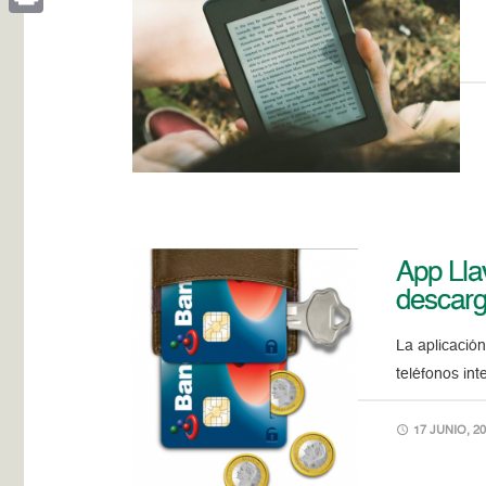
Print
App Lla
descar
La aplicació
teléfonos int
17 JUNIO, 20