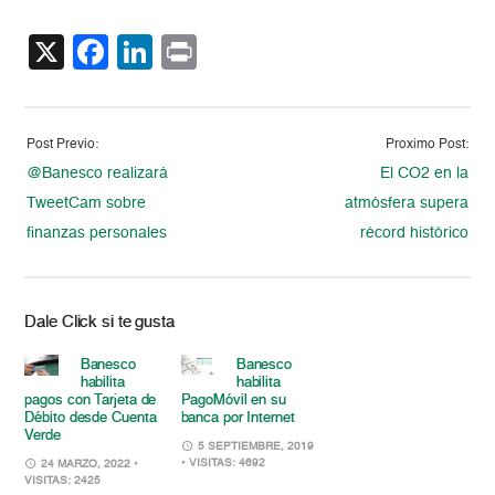
X
Facebook
LinkedIn
Print
Post Previo:
Proximo Post:
@Banesco realizará
El CO2 en la
TweetCam sobre
atmósfera supera
finanzas personales
récord histórico
Dale Click si te gusta
Banesco
Banesco
habilita
habilita
pagos con Tarjeta de
PagoMóvil en su
Débito desde Cuenta
banca por Internet
Verde
5 SEPTIEMBRE, 2019
• VISITAS: 4692
24 MARZO, 2022
•
VISITAS: 2425