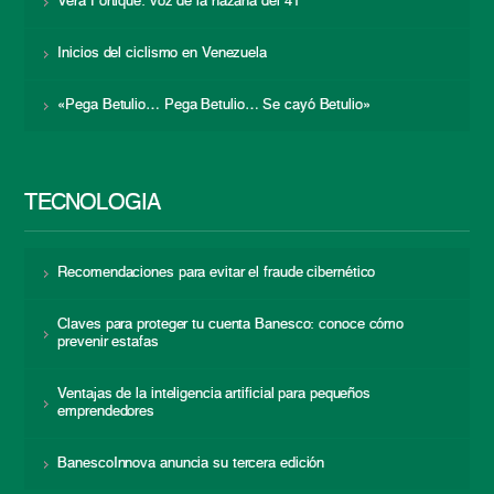
Vera Fortique: voz de la hazaña del 41
Inicios del ciclismo en Venezuela
«Pega Betulio… Pega Betulio… Se cayó Betulio»
TECNOLOGÍA
Recomendaciones para evitar el fraude cibernético
Claves para proteger tu cuenta Banesco: conoce cómo
prevenir estafas
Ventajas de la inteligencia artificial para pequeños
emprendedores
BanescoInnova anuncia su tercera edición