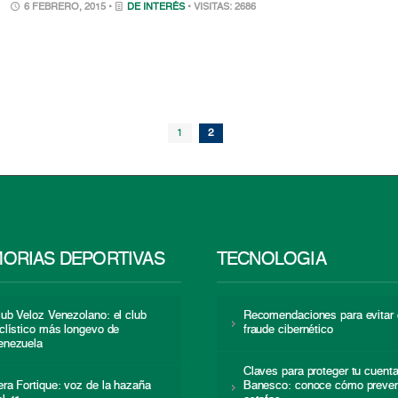
6 FEBRERO, 2015 •
DE INTERÉS
• VISITAS: 2686
1
2
ORIAS DEPORTIVAS
TECNOLOGÍA
lub Veloz Venezolano: el club
Recomendaciones para evitar 
iclístico más longevo de
fraude cibernético
enezuela
Claves para proteger tu cuent
era Fortique: voz de la hazaña
Banesco: conoce cómo preven