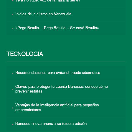
Vera Fortique: voz de la hazaña del 41
Inicios del ciclismo en Venezuela
«Pega Betulio… Pega Betulio… Se cayó Betulio»
TECNOLOGÍA
Recomendaciones para evitar el fraude cibernético
Claves para proteger tu cuenta Banesco: conoce cómo
prevenir estafas
Ventajas de la inteligencia artificial para pequeños
emprendedores
BanescoInnova anuncia su tercera edición