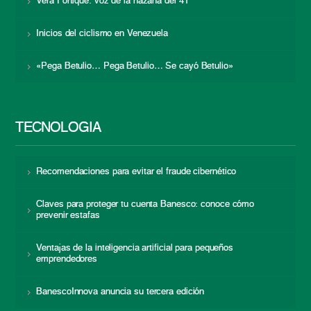
Vera Fortique: voz de la hazaña del 41
Inicios del ciclismo en Venezuela
«Pega Betulio… Pega Betulio… Se cayó Betulio»
TECNOLOGÍA
Recomendaciones para evitar el fraude cibernético
Claves para proteger tu cuenta Banesco: conoce cómo
prevenir estafas
Ventajas de la inteligencia artificial para pequeños
emprendedores
BanescoInnova anuncia su tercera edición