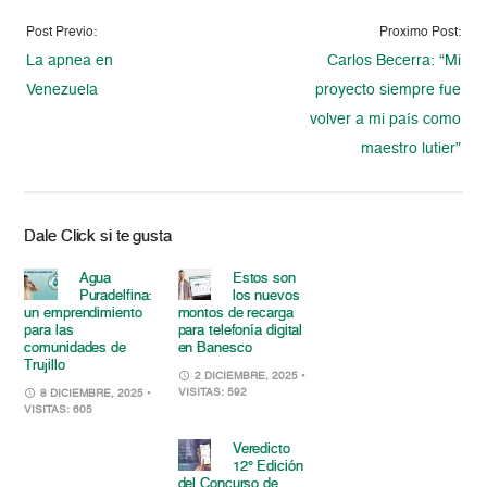
Post Previo:
Proximo Post:
La apnea en
Carlos Becerra: “Mi
Venezuela
proyecto siempre fue
volver a mi país como
maestro lutier”
Dale Click si te gusta
Agua
Estos son
Puradelfina:
los nuevos
un emprendimiento
montos de recarga
para las
para telefonía digital
comunidades de
en Banesco
Trujillo
2 DICIEMBRE, 2025
•
VISITAS: 592
8 DICIEMBRE, 2025
•
VISITAS: 605
Veredicto
12° Edición
del Concurso de